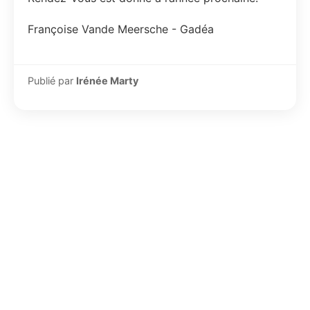
Françoise Vande Meersche - Gadéa
Publié par
Irénée Marty
Boutique officielle
Légion d'honneur
Médaille militaire
Ordre national du mérite
© 2026 Le Souvenir Français - Tous droits réservés